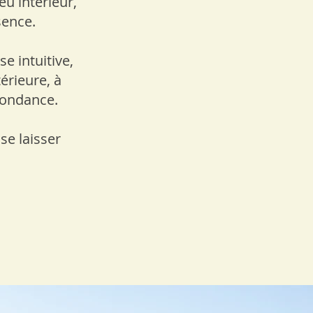
eu intérieur,
sence.
e intuitive,
érieure, à
bondance.
se laisser