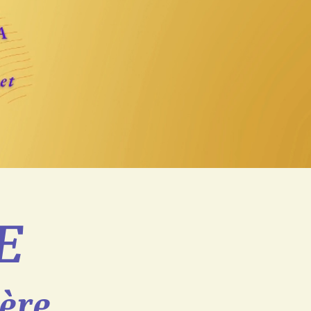
E
ère