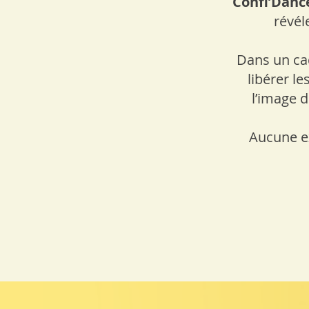
Confi’Dan
révél
Dans un cad
libérer l
l’image 
Aucune ex